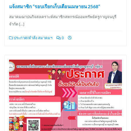
แจ้งสมาชิก “รอบเรียกเก็บเดือนเมษายน 2568”
สมาคมฌาปนกิจสงเคราะห์สมาชิกสหกรณ์ออมทรัพย์ครูกาญจนบุรี
จำกัด […]
ประกาศ/คำสั่ง สมาคมฯ
0