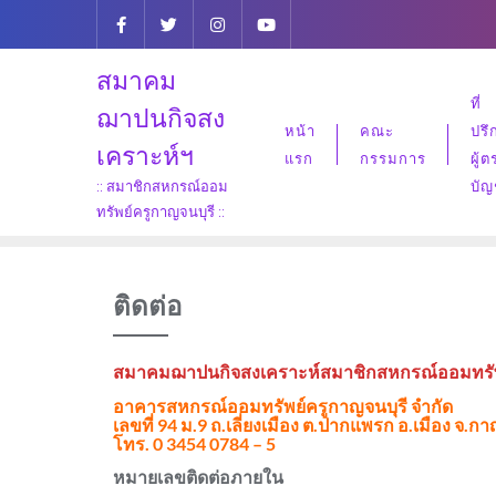
Skip
to
content
สมาคม
ที่
ฌาปนกิจสง
หน้า
คณะ
ปรึ
เคราะห์ฯ
แรก
กรรมการ
ผู้
:: สมาชิกสหกรณ์ออม
บัญ
ทรัพย์ครูกาญจนบุรี ::
ติดต่อ
สมาคมฌาปนกิจสงเคราะห์สมาชิก
สหกรณ์ออมทรัพ
อาคารสหกรณ์ออมทรัพย์ครูกาญจนบุรี จำกัด
เลขที่ 94 ม.9 ถ.เลี่ยงเมือง ต.ปากแพรก อ.เมือง จ.ก
โทร. 0 3454 0784 – 5
หมายเลขติดต่อภายใน