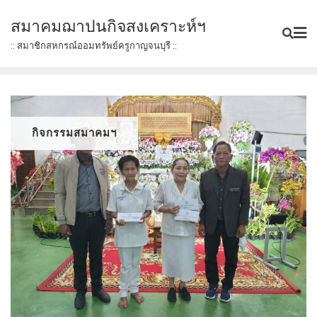
Skip
สมาคมฌาปนกิจสงเคราะห์ฯ
to
content
:: สมาชิกสหกรณ์ออมทรัพย์ครูกาญจนบุรี ::
กิจกรรมสมาคมฯ