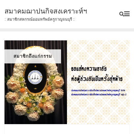
Skip
สมาคมฌาปนกิจสงเคราะห์ฯ
to
content
:: สมาชิกสหกรณ์ออมทรัพย์ครูกาญจนบุรี ::
สมาชิกถึงแก่กรรม